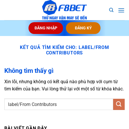
Bỏ
qua
nội
dung
ĐĂNG NHẬP
ĐĂNG KÝ
KẾT QUẢ TÌM KIẾM CHO:
LABEL/FROM
CONTRIBUTORS
Không tìm thấy gì
Xin lỗi, nhưng không có kết quả nào phù hợp với cụm từ
tìm kiếm của bạn. Vui lòng thử lại với một số từ khóa khác.
BÀI VIẾT GẦN ĐÂY