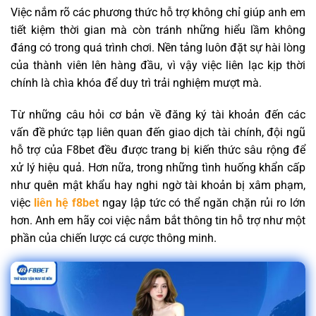
Việc nắm rõ các phương thức hỗ trợ không chỉ giúp anh em
tiết kiệm thời gian mà còn tránh những hiểu lầm không
đáng có trong quá trình chơi. Nền tảng luôn đặt sự hài lòng
của thành viên lên hàng đầu, vì vậy việc liên lạc kịp thời
chính là chìa khóa để duy trì trải nghiệm mượt mà.
Từ những câu hỏi cơ bản về đăng ký tài khoản đến các
vấn đề phức tạp liên quan đến giao dịch tài chính, đội ngũ
hỗ trợ của F8bet đều được trang bị kiến thức sâu rộng để
xử lý hiệu quả. Hơn nữa, trong những tình huống khẩn cấp
như quên mật khẩu hay nghi ngờ tài khoản bị xâm phạm,
việc
liên hệ f8bet
ngay lập tức có thể ngăn chặn rủi ro lớn
hơn. Anh em hãy coi việc nắm bắt thông tin hỗ trợ như một
phần của chiến lược cá cược thông minh.