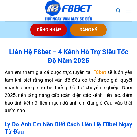
Bỏ
qua
nội
dung
ĐĂNG NHẬP
ĐĂNG KÝ
Liên Hệ F8bet – 4 Kênh Hỗ Trợ Siêu Tốc
Độ Năm 2025
Anh em tham gia cá cược trực tuyến tại
F8bet
sẽ luôn yên
tâm khi biết rằng mọi vấn đề đều có thể được giải quyết
nhanh chóng nhờ hệ thống hỗ trợ chuyên nghiệp. Năm
2025, nền tảng nâng cấp toàn diện các kênh liên lạc, đảm
bảo tính kết nối liền mạch dù anh em đang ở đâu, vào thời
điểm nào.
Lý Do Anh Em Nên Biết Cách Liên Hệ F8bet Ngay
Từ Đầu