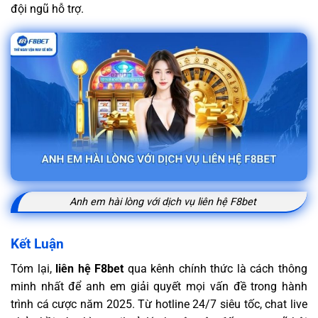
đội ngũ hỗ trợ.
Anh em hài lòng với dịch vụ liên hệ F8bet
Kết Luận
Tóm lại,
liên hệ F8bet
qua kênh chính thức là cách thông
minh nhất để anh em giải quyết mọi vấn đề trong hành
trình cá cược năm 2025. Từ hotline 24/7 siêu tốc, chat live