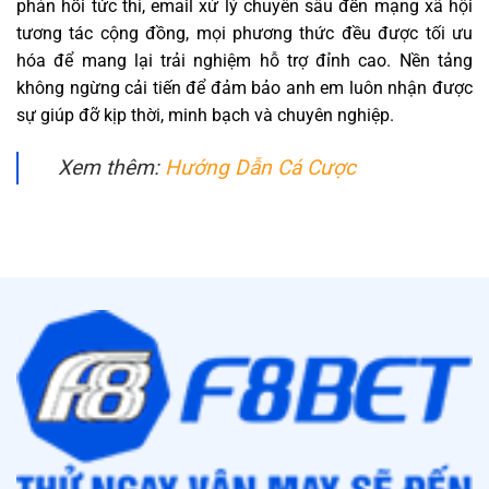
phản hồi tức thì, email xử lý chuyên sâu đến mạng xã hội
tương tác cộng đồng, mọi phương thức đều được tối ưu
hóa để mang lại trải nghiệm hỗ trợ đỉnh cao. Nền tảng
không ngừng cải tiến để đảm bảo anh em luôn nhận được
sự giúp đỡ kịp thời, minh bạch và chuyên nghiệp.
Xem thêm:
Hướng Dẫn Cá Cược